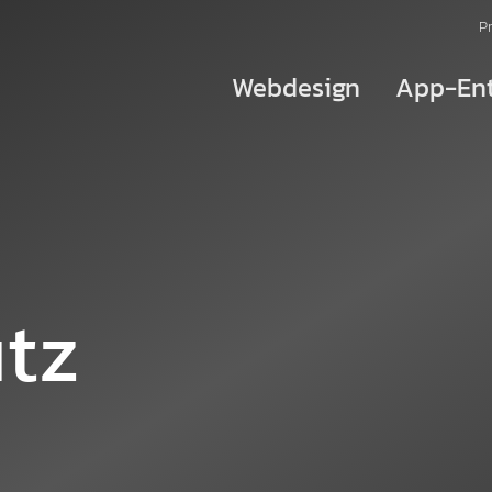
P
Webdesign
App-Ent
Redesign/Relaunch
UX/UI-Design
Responsive Webdesign
tz
Barrierefreiheit
Website-Texte
E-Commerce
Shop-Design