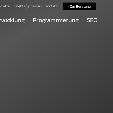
rojekte
Insights
pixelwerk
Kontakt
› Zur Beratung
wicklung
Programmierung
SEO
SEO-Pakete
Software-Entwicklung
Web-Entwicklung
Portal-Entwicklung
Schnittstellen
Hosting