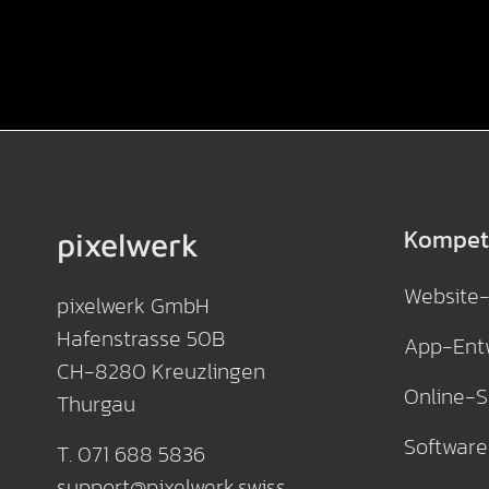
Kompet
pixelwerk
Website
pixelwerk GmbH
Hafenstrasse 50B
App-Ent
CH-8280 Kreuzlingen
Online-
Thurgau
Software
T. 071 688 5836
support
@
pixelwerk
.
swiss