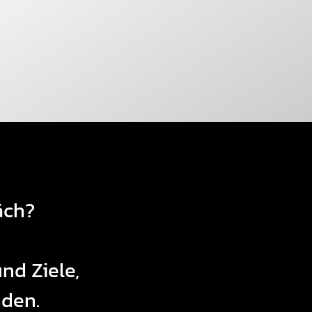
äch?
nd Ziele,
nden.