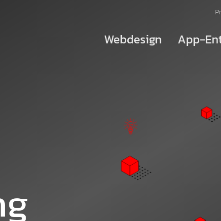
P
Webdesign
App-Ent
Redesign/Relaunch
UX/UI-Design
Responsive Webdesign
Barrierefreiheit
Website-Texte
ng
E-Commerce
Shop-Design