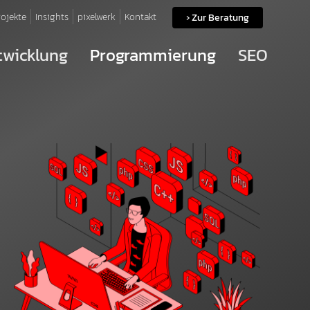
rojekte
Insights
pixelwerk
Kontakt
› Zur Beratung
wicklung
Programmierung
SEO
SEO-Pakete
Software-Entwicklung
Web-Entwicklung
(current)
Portal-Entwicklung
Schnittstellen
Hosting